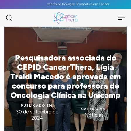
Centro de Inovação Teranóstica em Câncer
To
na
Pesquisadora associada do
CEPID CancerThera, Lígia
Traldi Macedo é aprovada em
concurso para professora de
Oncologia Clínica na Unicamp
PUBLICADO EM:
CATEGORIA:
30 de setembro de
Notícias
2024