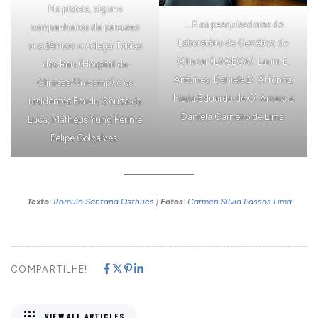
Na plateia, alguns
… E as pesquisadoras do
companheiros de percurso
Laboratório de Genética do
acadêmico: o colega Tobias
Câncer (LAGECA): Laura E.
dos Reis (Hospital de
Antunes, Daniele D. Affonso,
Clínicas/Unicamp) e os
Maria Eduarda de O. Amaro e
residentes Emídio Souza de
Daniela Carneiro de Lima.
Luca, Matheus Yung Perin e
Felipe Golçalves.
Texto
:
Romulo Santana Osthues
|
Fotos
:
Carmen Silvia Passos Lima
COMPARTILHE!
VIEW ALL ARTICLES