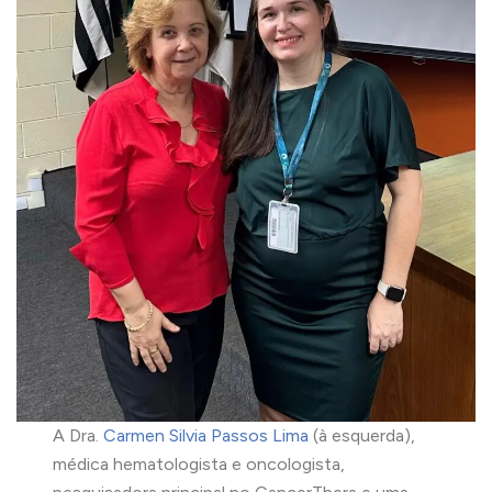
A Dra.
Carmen Silvia Passos Lima
(à esquerda),
médica hematologista e oncologista,