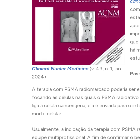
canc
com
esta
apon
impo
que 
há m
estu
Clinical Nucler Medicine
(v. 49, n. 1; jan.
Pas
2024)
A terapia com PSMA radiomarcado poderia ser ex
focando as células nas quais o PSMA radioativo 
liga à célula cancerígena, ela é enviada para o i
morte celular.
Usualmente, a indicação da terapia com PSMA ra
equipe multiprofissional. A fim de confirmar o 