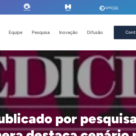
Equipe
Pesquisa
Inovação
Difusão
Cont
ublicado por pesquis
era destaca cenário 