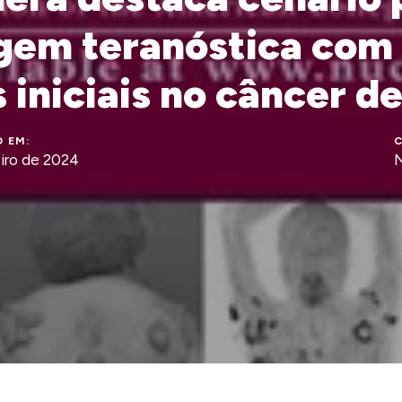
gem teranóstica co
 iniciais no câncer d
 EM:
C
eiro de 2024
N