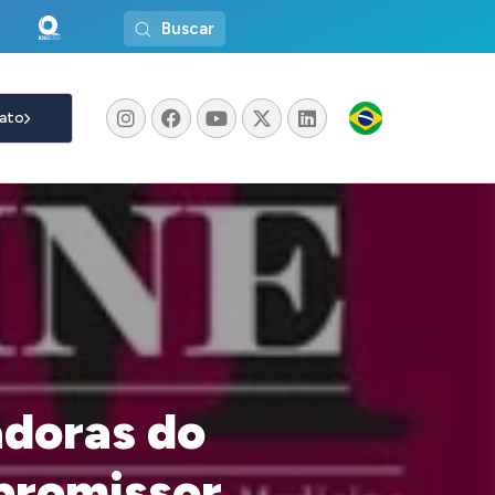
Buscar
ato
adoras do
promissor