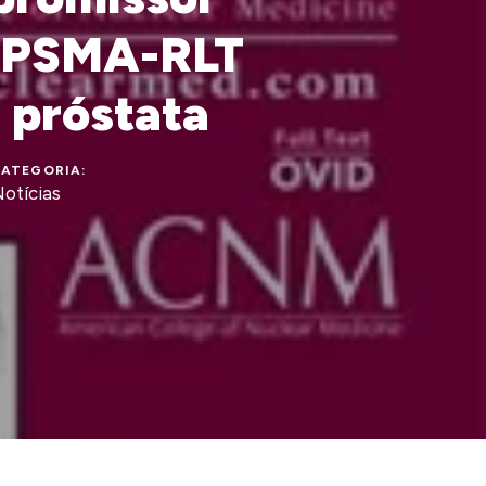
m PSMA-RLT
e próstata
ATEGORIA:
otícias