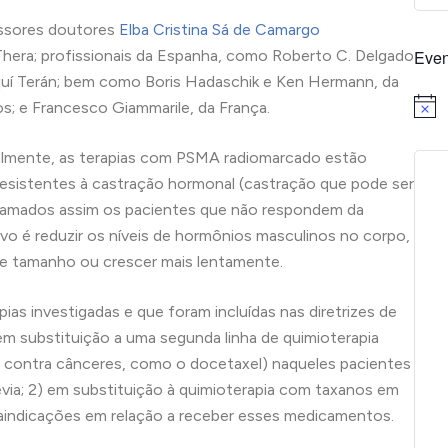
essores doutores
Elba Cristina Sá de Camargo
hera; profissionais da Espanha, como Roberto C. Delgado
Even
aquí Terán; bem como Boris Hadaschik e Ken Hermann, da
os; e Francesco Giammarile, da França.
Notice
ualmente, as terapias com PSMA radiomarcado estão
o resistentes à castração hormonal (castração que pode ser
 chamados assim os pacientes que não respondem da
ivo é reduzir os níveis de hormônios masculinos no corpo,
e tamanho ou crescer mais lentamente.
ias investigadas e que foram incluídas nas diretrizes de
em substituição a uma segunda linha de quimioterapia
 contra cânceres, como o docetaxel) naqueles pacientes
via; 2) em substituição à quimioterapia com taxanos em
raindicações em relação a receber esses medicamentos.