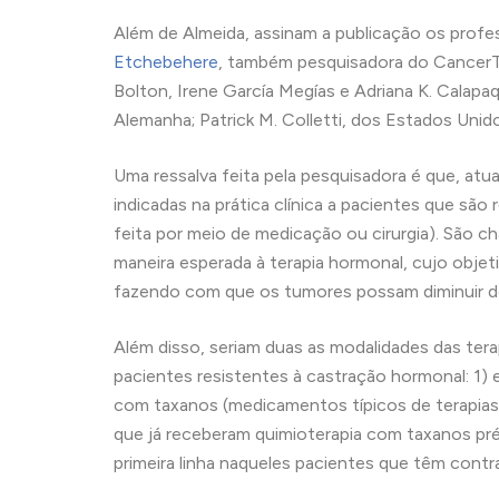
Além de Almeida, assinam a publicação os prof
Etchebehere
, também pesquisadora do CancerT
Bolton, Irene García Megías e Adriana K. Calap
Alemanha; Patrick M. Colletti, dos Estados Unid
Uma ressalva feita pela pesquisadora é que, at
indicadas na prática clínica a pacientes que sã
feita por meio de medicação ou cirurgia). São
maneira esperada à terapia hormonal, cujo objet
fazendo com que os tumores possam diminuir d
Além disso, seriam duas as modalidades das terap
pacientes resistentes à castração hormonal: 1) 
com taxanos (medicamentos típicos de terapias
que já receberam quimioterapia com taxanos pré
primeira linha naqueles pacientes que têm cont