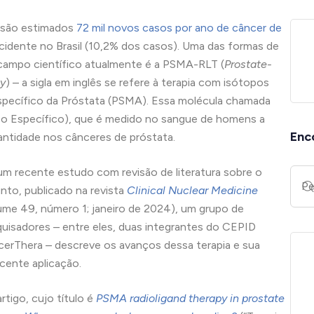
, são estimados
72 mil novos casos por ano de câncer de
incidente no Brasil (10,2% dos casos). Uma das formas de
ampo científico atualmente é a PSMA-RLT (
Prostate-
py
) – a sigla em inglês se refere à terapia com isótopos
specífico da Próstata (PSMA). Essa molécula chamada
o Específico), que é medido no sangue de homens a
Enc
antidade nos cânceres de próstata.
m recente estudo com revisão de literatura sobre o
nto, publicado na revista
Clinical Nuclear Medicine
ume 49, número 1; janeiro de 2024), um grupo de
uisadores – entre eles, duas integrantes do CEPID
erThera – descreve os avanços dessa terapia e sua
cente aplicação.
rtigo, cujo título é
PSMA radioligand therapy in prostate