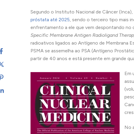
Segundo o Instituto Nacional de Câncer (Inca)
próstata até 2025
, sendo o terceiro tipo mais 
enfrentamento a ele que vem despontando no c
Specific Membrane Antigen Radioligand Thera
radioativos ligados ao Antígeno de Membrana E
PSMA se assemelha ao PSA (Antígeno Prostátic
partir de 40 anos e está presente em grande qu
Em u
assu
(vol
pesq
Canc
cres
No a