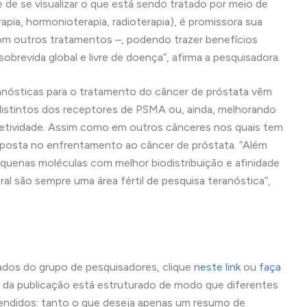
 de se visualizar o que está sendo tratado por meio de
pia, hormonioterapia, radioterapia), é promissora sua
 com outros tratamentos –, podendo trazer benefícios
sobrevida global e livre de doença”, afirma a pesquisadora.
anósticas para o tratamento do câncer de próstata vêm
distintos dos receptores de PSMA ou, ainda, melhorando
etividade. Assim como em outros cânceres nos quais tem
aposta no enfrentamento ao câncer de próstata. “Além
equenas moléculas com melhor biodistribuição e afinidade
al são sempre uma área fértil de pesquisa teranóstica”,
chados do grupo de pesquisadores, clique
neste link
ou
faça
 da publicação está estruturado de modo que diferentes
tendidos: tanto o que deseja apenas um resumo de