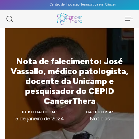
Centro de Inovação Teranóstica em Câncer
To
na
Nota de falecimento: José
Vassallo, médico patologista,
docente da Unicamp e
pesquisador do CEPID
CancerThera
PUBLICADO EM:
CATEGORIA:
5 de janeiro de 2024
Notícias