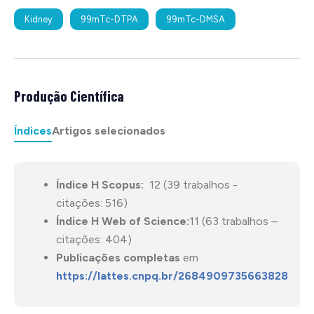
Kidney
99mTc-DTPA
99mTc-DMSA
Produção Científica
Índices
Artigos selecionados
Índice H Scopus:
12 (39 trabalhos -
citações: 516)
Índice H Web of Science:
11 (63 trabalhos –
citações: 404)
Publicações completas
em
https://lattes.cnpq.br/2684909735663828