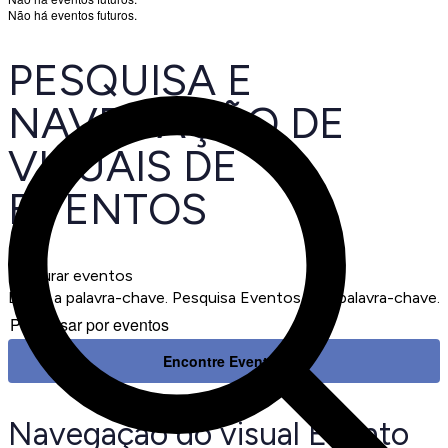
Não há eventos futuros.
PESQUISA E
NAVEGAÇÃO DE
VISUAIS DE
EVENTOS
Procurar eventos
Digite a palavra-chave. Pesquisa Eventos pela palavra-chave.
Encontre Eventos
Navegação do visual Evento