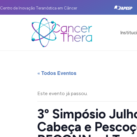
Centro de Inovação Teranóstica em Câncer
Instituc
« Todos Eventos
Este evento já passou.
3º Simpósio Julh
Cabeça e Pescoço