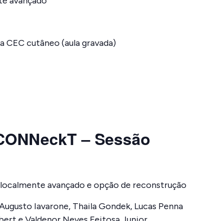
te avançado
ra CEC cutâneo (aula gravada)
ONNeckT – Sessão
o localmente avançado e opção de reconstrução
Augusto Iavarone, Thaila Gondek, Lucas Penna
ert e Valdenor Neves Feitosa Junior.