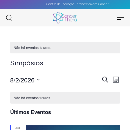
Centro de Inovação Teranóstica em Câncer
To
na
Não há eventos futuros.
Simpósios
PES
8/2/2026
Na
Procurar
Mês
eventos
Selecione
E
do
CALENDÁRIOR
a
Não há eventos futuros.
vis
NAV
DE
data.
Últimos Eventos
Eve
DE
EVENTOS
JUL