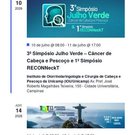
VISU
10
2026
DE
EVE
Destacado
10 de julho @ 08:00
-
11 de julho @ 17:00
3º Simpósio Julho Verde – Câncer de
Cabeça e Pescoço e 1º Simpósio
RECONNeckT
Instituto de Otorrinolaringologia e Cirurgia de Cabeça e
Pescoço da Unicamp (IOU/Unicamp)
Av. Pref. José
Roberto Magalhães Teixeira, 150 - Cidade Universitária,
Campinas
ABR
14
2026