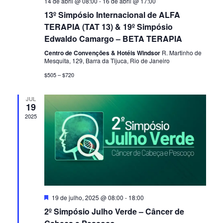
14 de abril @ 08:00
-
16 de abril @ 17:00
13º Simpósio Internacional de ALFA
TERAPIA (TAT 13) & 19º Simpósio
Edwaldo Camargo – BETA TERAPIA
Centro de Convenções & Hotéis Windsor
R. Martinho de
Mesquita, 129, Barra da Tijuca, Rio de Janeiro
$505 – $720
JUL
19
2025
Destacado
19 de julho, 2025 @ 08:00
-
18:00
2º Simpósio Julho Verde – Câncer de