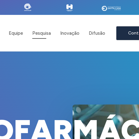
Equipe
Pesquisa
Inovação
Difusão
Cont
O
F
A
R
M
Á