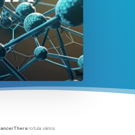
ancerThera
rotula vários