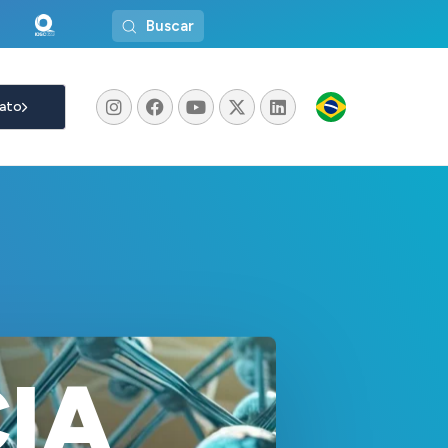
Buscar
ato
C
I
A