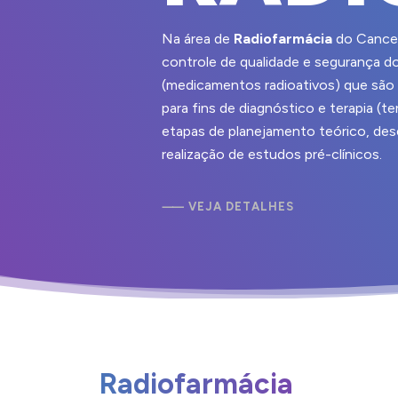
Na área de
Radiofarmácia
do Cancer
controle de qualidade e segurança d
(medicamentos radioativos) que são 
para fins de diagnóstico e terapia (t
etapas de planejamento teórico, des
realização de estudos pré-clínicos.
⸺
V
E
J
A
D
E
T
A
L
H
E
S
Radiofarmácia