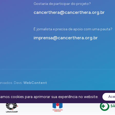
Gostaria de participar do projeto?
cancerthera@cancerthera.org.br
É jornalista e precisa de apoio com uma pauta?
imprensa@cancerthera.org.br
ervados. Devs:
WebContent
izamos cookies para aprimorar sua experiência no website.
Ace