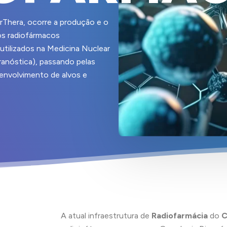
Thera, ocorre a produção e o
os radiofármacos
utilizados na Medicina Nuclear
eranóstica), passando pelas
envolvimento de alvos e
A atual infraestrutura de
Radiofarmácia
do
C