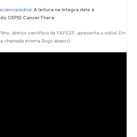
ciencia/edital
.
A leitura na íntegra dele é
a do CEPID CancerThera
.
ilho, diretor científico da FAPESP, apresenta o edital. Em
ssa chamada interna (logo abaixo).