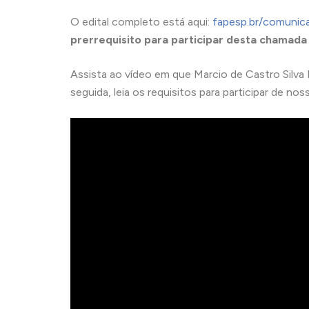
O edital completo está aqui:
fapesp.br/comunicar
prerrequisito para participar desta chamad
Assista ao vídeo em que Marcio de Castro Silva F
seguida, leia os requisitos para participar de no