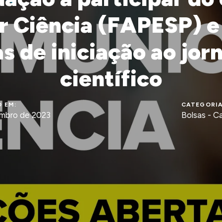
 Ciência (FAPESP) e
as de iniciação ao jor
científico
 EM:
CATEGORIA
mbro de 2023
Bolsas - C