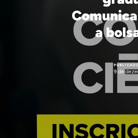
Comunicar
a bols
PUBLICADO
9 de deze