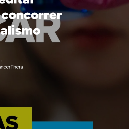
 concorrer
nalismo
:
ancerThera