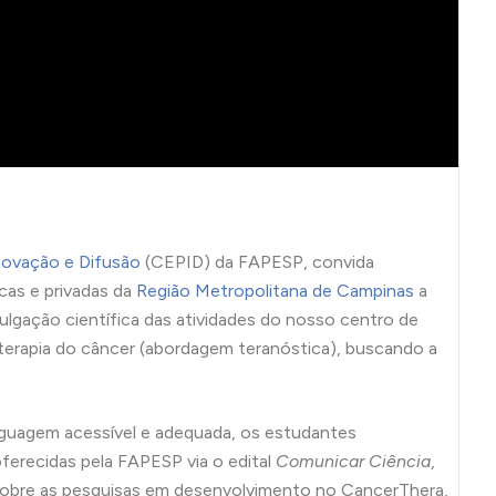
novação e Difusão
(CEPID) da FAPESP, convida
cas e privadas da
Região Metropolitana de Campinas
a
lgação científica das atividades do nosso centro de
 terapia do câncer (abordagem teranóstica), buscando a
inguagem acessível e adequada, os estudantes
ferecidas pela FAPESP via o edital
Comunicar Ciência
,
 sobre as pesquisas em desenvolvimento no CancerThera,