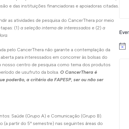
são e das instituições financiadoras e apoiadoras citadas.
dir as atividades de pesquisa do CancerThera por meio
tapas: (1)
a seleção interna de interessados
e (2)
a
Even
dora
.
Notice
izada pelo CancerThera não garante a contemplação da
aberta para interessados em concorrer às bolsas do
do nosso centro de pesquisa como tema dos produtos
período de usufruto da bolsa.
O CancerThera é
e poderão, a critério da FAPESP, ser ou não ser
intos: Saúde (Grupo A) e Comunicação (Grupo B).
(a partir do 5º semestre) nas seguintes áreas do