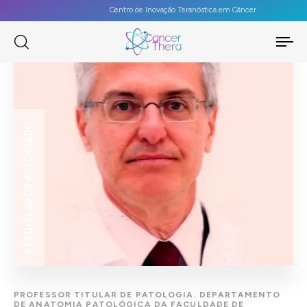
Centro de Inovação Teranóstica em Câncer
To
na
PESQUISADOR ASSOCIADO
PROFESSOR TITULAR DE PATOLOGIA. DEPARTAMENTO
DE ANATOMIA PATOLÓGICA DA FACULDADE DE