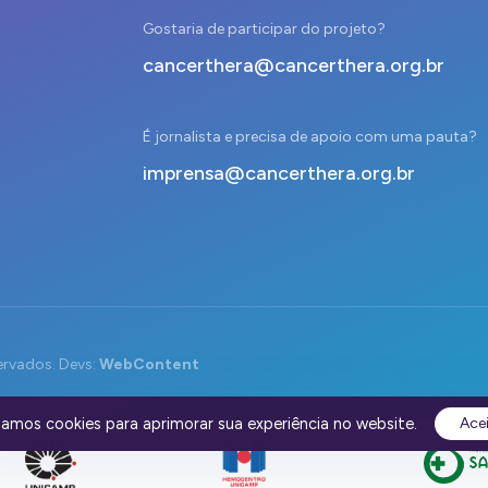
Gostaria de participar do projeto?
cancerthera@cancerthera.org.br
É jornalista e precisa de apoio com uma pauta?
imprensa@cancerthera.org.br
ervados. Devs:
WebContent
izamos cookies para aprimorar sua experiência no website.
Ace