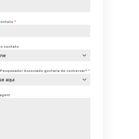
 contato
*
do contato
one
Pesquisador Associado gostaria de conversar?
*
se aqui
sagem