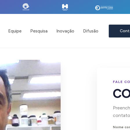
Equipe
Pesquisa
Inovação
Difusão
Cont
FALE C
C
Preencha
contato
Nome co