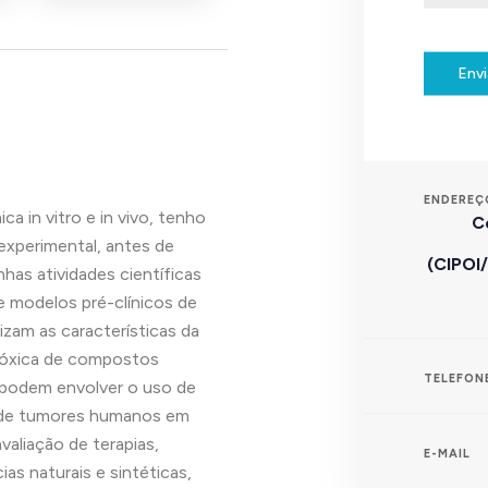
Envi
ENDEREÇ
a in vitro e in vivo, tenho
C
experimental, antes de
(CIPOI/
has atividades científicas
 modelos pré-clínicos de
am as características da
otóxica de compostos
TELEFON
es podem envolver o uso de
e de tumores humanos em
aliação de terapias,
E-MAIL
as naturais e sintéticas,