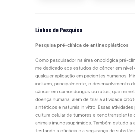
Linhas de Pesquisa
Pesquisa pré-clínica de antineoplásticos
Como pesquisador na área oncológica pré-clínic
me dedicado aos estudos do câncer em nível 
qualquer aplicação em pacientes humanos. Min
incluem, principalmente, o
desenvolvimento de
câncer em camundongos ou ratos, que mimetiz
doença humana, além de triar a atividade cit
sintéticos e naturais in vitro. Essas atividad
cultura celular de tumores e xenotransplant
animais imunossuprimidos. Também estudo a av
testando a eficácia e a segurança de substânci