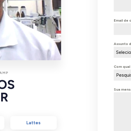
Email de
Assunto 
Seleci
Com qual 
CAMP
Pesqui
LOS
Sua men
OR
Lattes