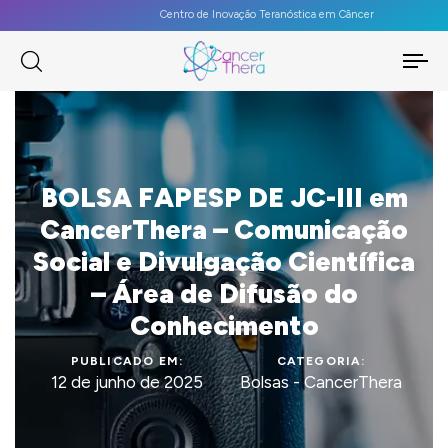
Centro de Inovação Teranóstica em Câncer
To
na
BOLSA FAPESP DE JC-III em
CancerThera – Comunicação
Social e Divulgação Científica
– Área de Difusão do
Conhecimento
PUBLICADO EM:
CATEGORIA:
12 de junho de 2025
Bolsas - CancerThera