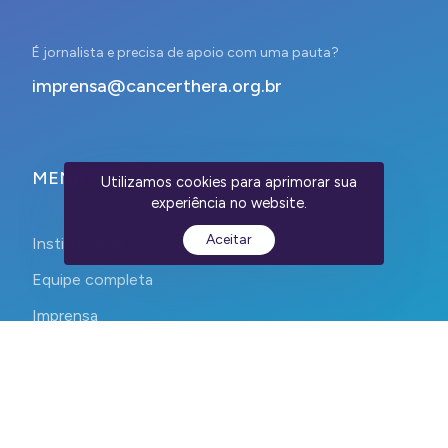
É jornalista e precisa de apoio com uma pauta?
imprensa@cancerthera.org.br
MENU
Utilizamos cookies para aprimorar sua
experiência no website.
Aceitar
Institucional
Equipe completa
Imprensa
Contato