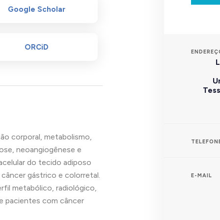
Google Scholar
ORCiD
ENDEREÇ
L
U
Tess
ão corporal, metabolismo,
TELEFON
icose, neoangiogênese e
acelular do tecido adiposo
âncer gástrico e colorretal.
E-MAIL
rfil metabólico, radiológico,
de pacientes com câncer