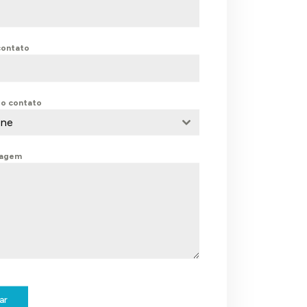
contato
do contato
one
sagem
ar