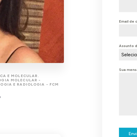
Email de 
Assunto 
Seleci
Sua men
CA E MOLECULAR.
GIA MOLECULAR -
OGIA E RADIOLOGIA - FCM
T
Envi