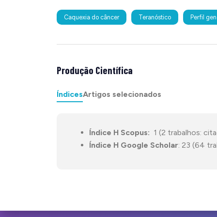
Caquexia do câncer
Teranóstico
Perfil ge
Produção Científica
Índices
Artigos selecionados
Índice H Scopus:
1 (2 trabalhos: cit
Índice H Google Scholar
: 23 (64 tr