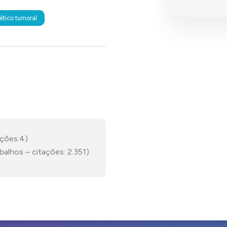
nético tumoral
ações:4)
abalhos – citações: 2.351)