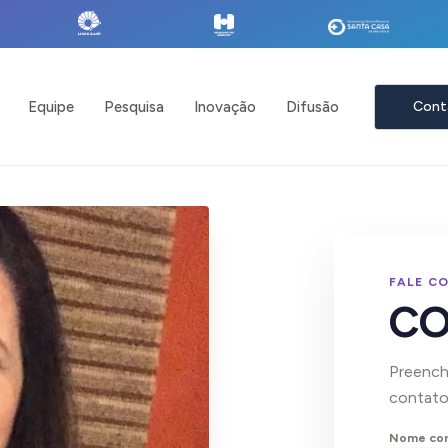
Equipe
Pesquisa
Inovação
Difusão
Cont
FALE C
C
Preencha
contato
Nome co