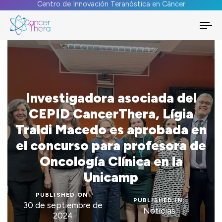
Centro de Innovación Teranóstica en Cáncer
To
na
Investigadora asociada del
CEPID CancerThera, Lígia
Traldi Macedo es aprobada en
el concurso para profesora de
Oncología Clínica en la
Unicamp
PUBLISHED ON:
PUBLISHED IN:
30 de septiembre de
Notícias
2024