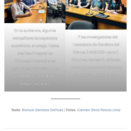
En la audiencia, algunos
… Y las investigadoras del
compañeros de trayectoria
Laboratorio de Genética del
académica: el colega Tobias
Cáncer (LAGECA): Laura E.
dos Reis (Hospital de
Antunes, Daniele D. Affonso,
Clínicas/Unicamp) y los
Maria Eduarda de O. Amaro y
residentes Emídio Souza de
Daniela Carneiro de Lima.
Luca, Matheus Yung Perin y
Felipe Gonçalves.
Texto
:
Romulo Santana Osthues
|
Fotos
:
Carmen Silvia Passos Lima