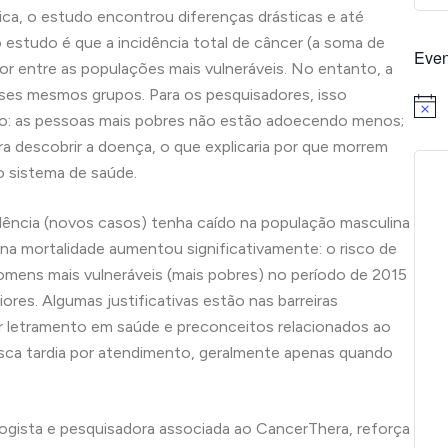
ica, o estudo encontrou diferenças drásticas e até
estudo é que a incidência total de câncer (a soma de
Even
r entre as populações mais vulneráveis. No entanto, a
esses mesmos grupos. Para os pesquisadores, isso
Notice
o: as pessoas mais pobres não estão adoecendo menos;
 descobrir a doença, o que explicaria por que morrem
o sistema de saúde.
idência (novos casos) tenha caído na população masculina
a mortalidade aumentou significativamente: o risco de
omens mais vulneráveis (mais pobres) no período de 2015
es. Algumas justificativas estão nas barreiras
r letramento em saúde e preconceitos relacionados ao
usca tardia por atendimento, geralmente apenas quando
logista e pesquisadora associada ao CancerThera, reforça