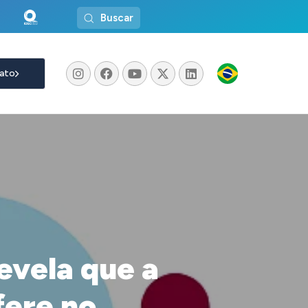
Buscar
ato
evela que a
fere no