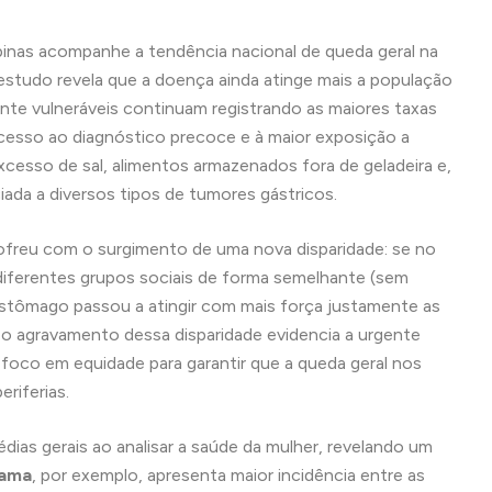
inas acompanhe a tendência nacional de queda geral na
estudo revela que a doença ainda atinge mais a população
e vulneráveis continuam registrando as maiores taxas
cesso ao diagnóstico precoce e à maior exposição a
xcesso de sal, alimentos armazenados fora de geladeira e,
ciada a diversos tipos de tumores gástricos.
sofreu com o surgimento de uma nova disparidade: se no
s diferentes grupos sociais de forma semelhante (sem
estômago passou a atingir com mais força justamente as
, o agravamento dessa disparidade evidencia a urgente
 foco em equidade para garantir que a queda geral nos
riferias.
as gerais ao analisar a saúde da mulher, revelando um
mama
, por exemplo, apresenta maior incidência entre as