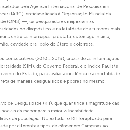
ncelados pela Agência Internacional de Pesquisa em
cer (IARC), entidade ligada à Organização Mundial da
úde (OMS) —, os pesquisadores mapearam as
paridades no diagnóstico e na letalidade dos tumores mais
uns entre os munícipes: próstata, estômago, mama,
mão, cavidade oral, colo do útero e colorretal.
os consecutivos (2010 a 2019), cruzando as informações
talidade (SIM), do Governo Federal, e o Índice Paulista
overno do Estado, para avaliar a incidência e a mortalidade
feta de maneira desigual ricos e pobres no mesmo
lativo de Desigualdade (RII), que quantifica a magnitude das
ociais da menor para a maior vulnerabilidade
tiva da população. No estudo, o RII foi aplicado para
lidade por diferentes tipos de câncer em Campinas ao