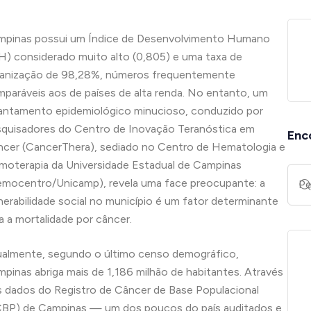
mpinas possui um Índice de Desenvolvimento Humano
H) considerado muito alto (0,805) e uma taxa de
banização de 98,28%, números frequentemente
paráveis aos de países de alta renda. No entanto, um
antamento epidemiológico minucioso, conduzido por
quisadores do Centro de Inovação Teranóstica em
Enc
cer (CancerThera), sediado no Centro de Hematologia e
oterapia da Universidade Estadual de Campinas
mocentro/Unicamp), revela uma face preocupante: a
nerabilidade social no município é um fator determinante
a a mortalidade por câncer.
almente, segundo o último censo demográfico,
pinas abriga mais de 1,186 milhão de habitantes. Através
 dados do Registro de Câncer de Base Populacional
BP) de Campinas — um dos poucos do país auditados e