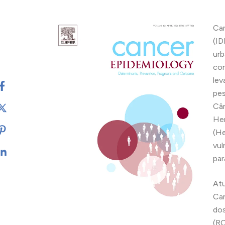
Ca
(ID
ur
com
lev
pes
Cân
Hem
(He
vul
par
Atu
Cam
dos
(RC