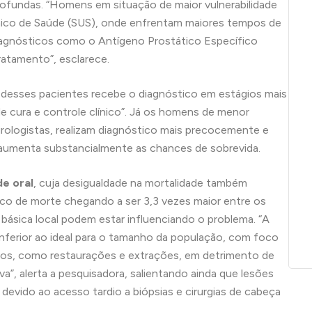
profundas. “Homens em situação de maior vulnerabilidade
ico de Saúde (SUS), onde enfrentam maiores tempos de
diagnósticos como o Antígeno Prostático Específico
tratamento”, esclarece.
desses pacientes recebe o diagnóstico em estágios mais
 cura e controle clínico”. Já os homens de menor
 urologistas, realizam diagnóstico mais precocemente e
 aumenta substancialmente as chances de sobrevida.
e oral
, cuja desigualdade na mortalidade também
o de morte chegando a ser 3,3 vezes maior entre os
básica local podem estar influenciando o problema. “A
nferior ao ideal para o tamanho da população, com foco
vos, como restaurações e extrações, em detrimento de
a”, alerta a pesquisadora, salientando ainda que lesões
devido ao acesso tardio a biópsias e cirurgias de cabeça