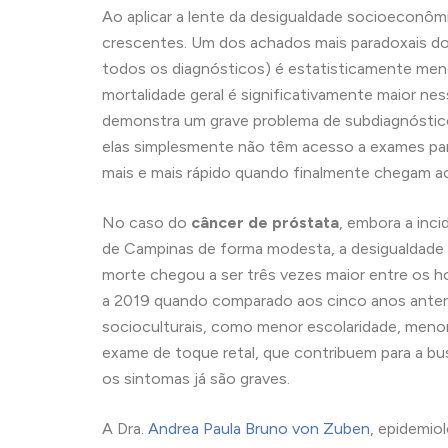
Ao aplicar a lente da desigualdade socioeconôm
crescentes. Um dos achados mais paradoxais do 
todos os diagnósticos) é estatisticamente meno
mortalidade geral é significativamente maior n
demonstra um grave problema de subdiagnóstic
elas simplesmente não têm acesso a exames para
mais e mais rápido quando finalmente chegam a
No caso do
câncer de próstata
, embora a inc
de Campinas de forma modesta, a desigualdade n
morte chegou a ser três vezes maior entre os h
a 2019 quando comparado aos cinco anos anterior
socioculturais, como menor escolaridade, meno
exame de toque retal, que contribuem para a b
os sintomas já são graves.
A Dra.
Andrea Paula Bruno von Zuben
, epidemio