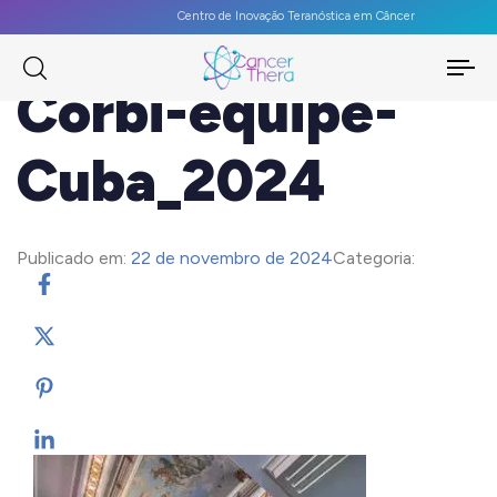
Centro de Inovação Teranóstica em Câncer
To
Corbi-equipe-
na
Cuba_2024
Publicado em:
22 de novembro de 2024
Categoria: