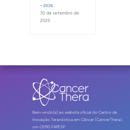
– 2026
30 de setembro de
2025
Bem-vindo(a) ao website oficial do Centro de
Inovação Teranóstica em Câncer (CancerThera),
um CEPID FAPESP.