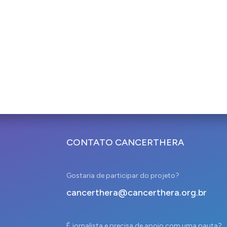
CONTATO CANCERTHERA
Gostaria de participar do projeto?
cancerthera@cancerthera.org.br
É jornalista e precisa de apoio com uma pauta?