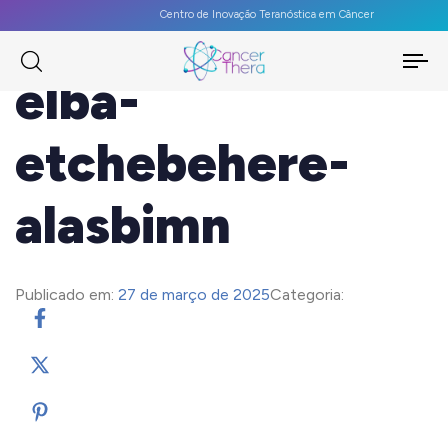
Centro de Inovação Teranóstica em Câncer
To
elba-
na
etchebehere-
alasbimn
Publicado em:
27 de março de 2025
Categoria: