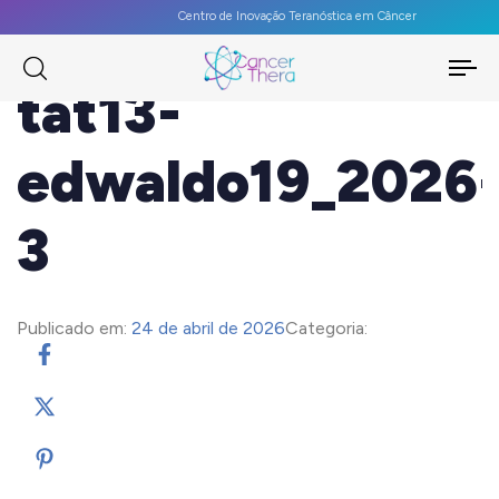
Centro de Inovação Teranóstica em Câncer
To
tat13-
na
edwaldo19_2026
3
Publicado em:
24 de abril de 2026
Categoria: