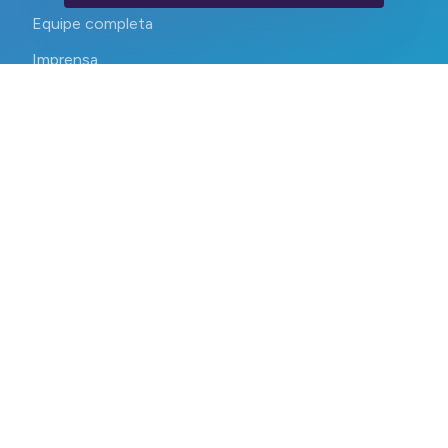
Equipe completa
Imprensa
Contato
CEPID CancerThera 2023-2026. Todos os direitos reservados.
Devs:
WebContent