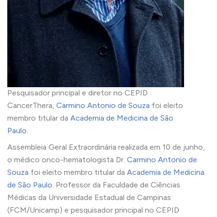
Pesquisador principal e diretor no CEPID
CancerThera,
Carmino Antonio de Souza
foi eleito
membro titular da
Academia de Medicina de São
Paulo
.
Assembleia Geral Extraordinária realizada em 10 de junho,
o médico onco-hematologista Dr.
Carmino Antonio de
Souza
foi eleito membro titular da
Academia de Medicina
de São Paulo
. Professor da Faculdade de Ciências
Médicas da Universidade Estadual de Campinas
(FCM/Unicamp) e pesquisador principal no CEPID