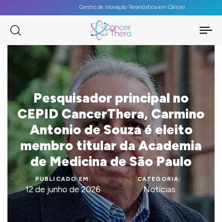
Centro de Inovação Teranóstica em Câncer
To
na
Pesquisador principal no
CEPID CancerThera, Carmino
Antonio de Souza é eleito
membro titular da Academia
de Medicina de São Paulo
PUBLICADO EM:
CATEGORIA:
12 de junho de 2026
Notícias