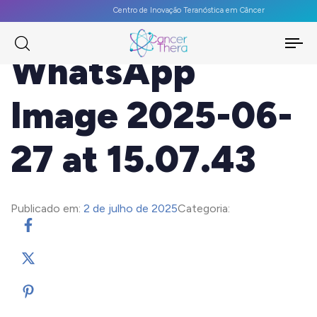
Centro de Inovação Teranóstica em Câncer
To
WhatsApp
na
Image 2025-06-
27 at 15.07.43
Publicado em:
2 de julho de 2025
Categoria: