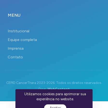
MENU
Institucional
Equipe completa
Imprensa
Contato
CEPID CancerThera 2023-2026. Todos os direitos reservados.
Devs:
WebContent
Utilizamos cookies para aprimorar sua
experiência no website.
Aceitar