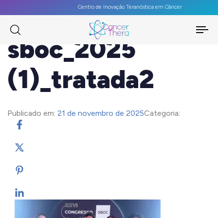
Centro de Inovação Teranóstica em Câncer
To
sboc_2025
na
(1)_tratada2
Publicado em:
21 de novembro de 2025
Categoria: