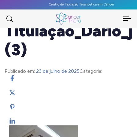
Centro de Inovação Teranóstica em Câncer
To
Titulação_Dario_
na
(3)
Publicado em:
23 de julho de 2025
Categoria: