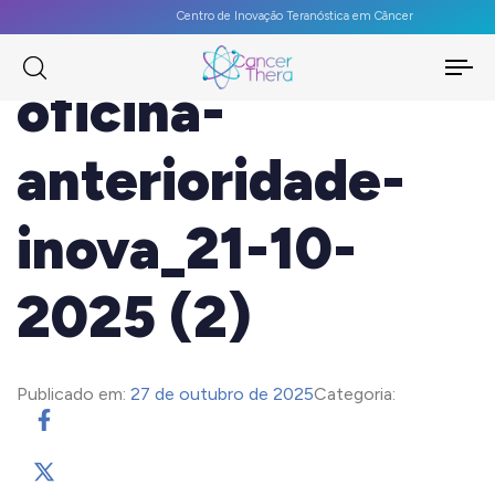
Centro de Inovação Teranóstica em Câncer
To
oficina-
na
anterioridade-
inova_21-10-
2025 (2)
Publicado em:
27 de outubro de 2025
Categoria: