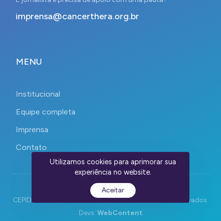
imprensa@cancerthera.org.br
MENU
Institucional
Equipe completa
Imprensa
Contato
Utilizamos cookies para aprimorar sua
experiência no website.
Aceitar
CEPID CancerThera 2023-2026. Todos os direitos reservados.
Devs:
WebContent