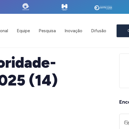
ional
Equipe
Pesquisa
Inovação
Difusão
oridade-
025 (14)
Enc