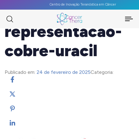
Centro de Inovação Teranóstica em Câncer
To
representacao-
na
cobre-uracil
Publicado em:
24 de fevereiro de 2025
Categoria: