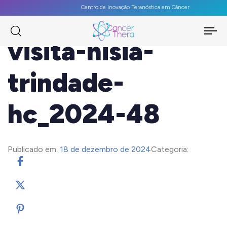
Centro de Inovação Teranóstica em Câncer
To
visita-nisia-
na
trindade-
hc_2024-48
Publicado em:
18 de dezembro de 2024
Categoria: