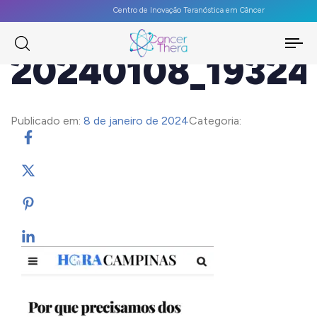
Centro de Inovação Teranóstica em Câncer
To
20240108_19324
na
Publicado em:
8 de janeiro de 2024
Categoria: