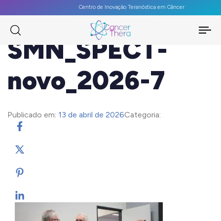
Centro de Inovação Teranóstica em Câncer
To
SMN_SPECT-
na
novo_2026-7
Publicado em:
13 de abril de 2026
Categoria: