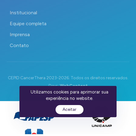
Institucional
Equipe completa
Imprensa
Contato
CEPID CancerThera 2023-2026. Todos os direitos reservados.
Devs:
WebContent
Utilizamos cookies para aprimorar sua
experiência no website.
Aceitar