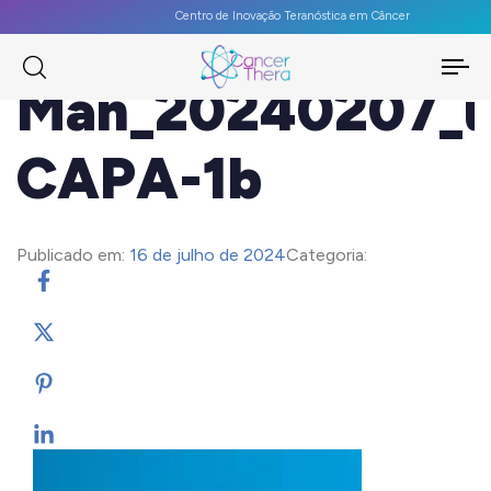
Centro de Inovação Teranóstica em Câncer
To
Man_20240207_
na
CAPA-1b
Publicado em:
16 de julho de 2024
Categoria: