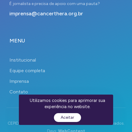
É jornalista e precisa de apoio com uma pauta?
imprensa@cancerthera.org.br
MENU
Institucional
Equipe completa
Imprensa
Contato
Utilizamos cookies para aprimorar sua
experiência no website.
Aceitar
CEPID CancerThera 2023-2026. Todos os direitos reservados.
Devs:
WebContent