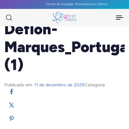
Centro de Inovação Teranóstica em Câncer
To
Deflon-
na
Marques_Portuga
(1)
Publicado em:
11 de dezembro de 2025
Categoria: