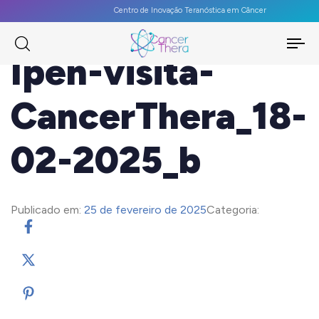
Centro de Inovação Teranóstica em Câncer
To
Ipen-visita-
na
CancerThera_18-
02-2025_b
Publicado em:
25 de fevereiro de 2025
Categoria: