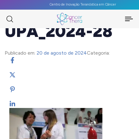
Centro de Inovação Teranóstica em Câncer
To
UPA_2024-28
na
Publicado em:
20 de agosto de 2024
Categoria: