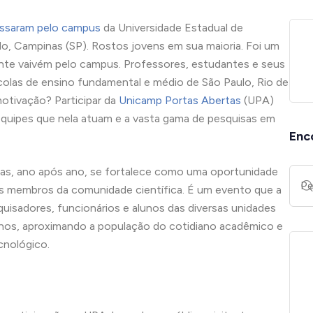
assaram pelo campus
da Universidade Estadual de
do, Campinas (SP). Rostos jovens em sua maioria. Foi um
nte vaivém pelo campus. Professores, estudantes e seus
olas de ensino fundamental e médio de São Paulo, Rio de
motivação? Participar da
Unicamp Portas Abertas
(UPA)
 equipes que nela atuam e a vasta gama de pesquisas em
Enc
as, ano após ano, se fortalece como uma oportunidade
os membros da comunidade científica. É um evento que a
uisadores, funcionários e alunos das diversas unidades
lhos, aproximando a população do cotidiano acadêmico e
cnológico.