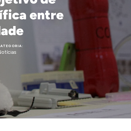
ífica entre
dade
ATEGORIA:
otícias