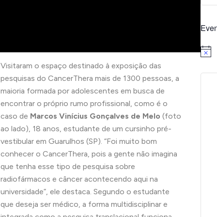
Even
Notice
Visitaram o espaço destinado à exposição das
pesquisas do CancerThera mais de 1300 pessoas, a
maioria formada por adolescentes em busca de
encontrar o próprio rumo profissional, como é o
caso de
Marcos Vinícius Gonçalves de Melo
(foto
ao lado), 18 anos, estudante de um cursinho pré-
vestibular em Guarulhos (SP). “Foi muito bom
conhecer o CancerThera, pois a gente não imagina
que tenha esse tipo de pesquisa sobre
radiofármacos e câncer acontecendo aqui na
universidade”, ele destaca. Segundo o estudante
que deseja ser médico, a forma multidisciplinar e
integrada como a pesquisa translacional funciona