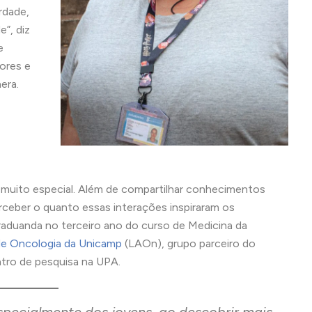
rdade,
e”, diz
e
ores e
era.
a muito especial. Além de compartilhar conhecimentos
rceber o quanto essas interações inspiraram os
graduanda no terceiro ano do curso de Medicina da
de Oncologia da Unicamp
(LAOn), grupo parceiro do
tro de pesquisa na UPA.