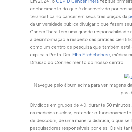
Em 2024, o
CEPID CancerThera
fez sua primeir
conhecimento do que é desenvolvido por nossa
teranóstica no câncer em seus três braços da
p
da universidade pública divulgar o que fazem s
CancerThera tem uma grande responsabilidade n
a desinformação a respeito das práticas cientí
como um centro de pesquisa que também está 
explica a Profa. Dra.
Elba Etchebehere
, médica n
Difusão do Conhecimento do nosso centro.
Navegue pelo álbum acima para ver imagens d
para 
Divididos em grupos de 40, durante 50 minutos,
na medicina nuclear, entender o funcionamento
de descobrir, de uma maneira didática, o que s
pesquisadores responsáveis por eles. Os visita