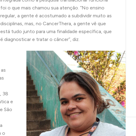
foi o que mais chamou sua atenção. “No ensino
regular, a gente é acostumado a subdividir muito as
disciplinas, mas, no CancerThera, a gente vê que
está tudo junto para uma finalidade específica, que
é diagnosticar e tratar o câncer”, diz.
 as
as
, 38
tica e
de São
 a
m o