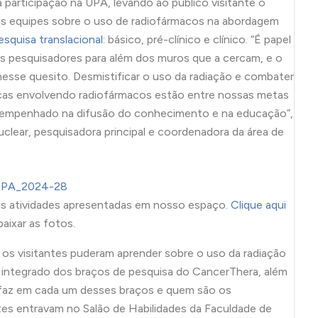
a participação na UPA, levando ao público visitante o
s equipes sobre o uso de radiofármacos na abordagem
esquisa translacional
: básico, pré-clínico e clínico. “É papel
eus pesquisadores para além dos muros que a cercam, e o
esse quesito. Desmistificar o uso da radiação e combater
ficas envolvendo radiofármacos estão entre nossas metas
empenhado na difusão do conhecimento e na educação”,
uclear, pesquisadora principal e coordenadora da área de
as atividades apresentadas em nosso espaço.
Clique aqui
baixar as fotos.
 os visitantes puderam aprender sobre o uso da radiação
 integrado dos braços de pesquisa do CancerThera, além
e faz em cada um desses braços e quem são os
ntes entravam no Salão de Habilidades da Faculdade de