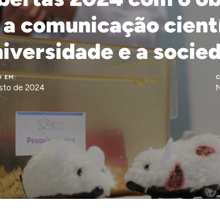
 a comunicação cient
niversidade e a socie
 EM:
C
sto de 2024
N