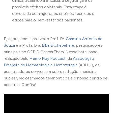
clínica, avaliando a eficácia, a segurança e os
possíveis efeitos colaterais. Esta etapa é
conduzida com rigorosos critérios técnicos e
éticos para o bem-estar dos pacientes.
E, agora, com a palavra: o Prof. Dr.
Carmino Antonio de
Souza
e a Profa. Dra.
Elba Etchebehere
, pesquisadores
principais no CEPID CancerThera. Nesse bate-papo
realizado pelo
Hemo Play Podcast
, da
Associação
Brasileira de Hematologia e Hemoterapia
(ABHH), os
pesquisadores conversam sobre radiação, medicina
nuclear, radiofármacos teranósticos e o nosso centro de
pesquisa. Confira!