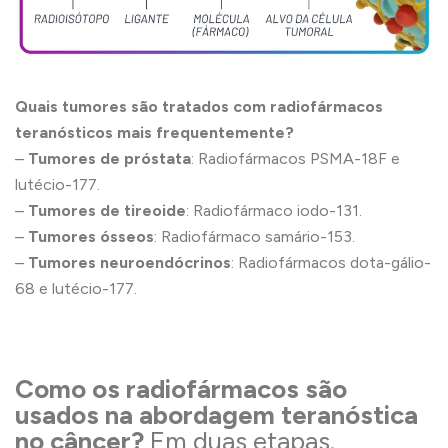
Quais tumores são tratados com radiofármacos
teranósticos mais frequentemente?
–
Tumores de próstata
: Radiofármacos PSMA-18F e
lutécio-177.
–
Tumores de tireoide
: Radiofármaco iodo-131.
–
Tumores ósseos
: Radiofármaco samário-153.
–
Tumores neuroendócrinos
: Radiofármacos dota-gálio-
68 e lutécio-177.
Como os radiofármacos são
usados na abordagem teranóstica
no câncer?
Em duas etapas.