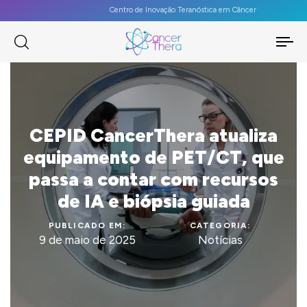
Centro de Inovação Teranóstica em Câncer
To
na
CEPID CancerThera atualiza
equipamento de PET/CT, que
passa a contar com recursos
de IA e biópsia guiada
PUBLICADO EM:
CATEGORIA:
9 de maio de 2025
Notícias