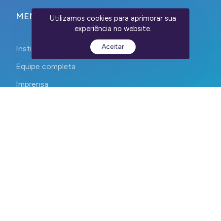
MENU
Utilizamos cookies para aprimorar sua
experiência no website.
Aceitar
Institucional
Equipe completa
Imprensa
Contato
CEPID CancerThera 2023-2026. Todos os direitos reservados.
Devs:
WebContent