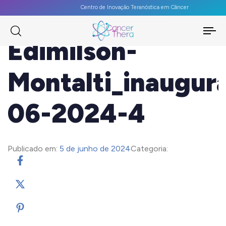
Centro de Inovação Teranóstica em Câncer
To
Edimilson-
na
Montalti_inaugur
06-2024-4
Publicado em:
5 de junho de 2024
Categoria: