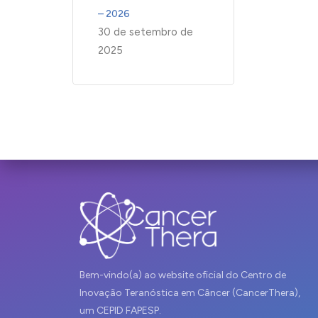
– 2026
30 de setembro de
2025
Bem-vindo(a) ao website oficial do Centro de
Inovação Teranóstica em Câncer (CancerThera),
um CEPID FAPESP.