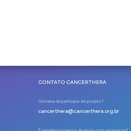
CONTATO CANCERTHERA
Gostaria de participar do projeto?
cancerthera@cancerthera.org.br
É jornalista e precisa de apoio com uma pauta?