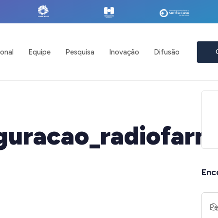
ional
Equipe
Pesquisa
Inovação
Difusão
guracao_radiofarm
Enc