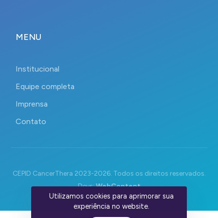
MENU
Institucional
Equipe completa
Imprensa
Contato
CEPID CancerThera 2023-2026. Todos os direitos reservados.
Devs:
WebContent
Utilizamos cookies para aprimorar sua
experiência no website.