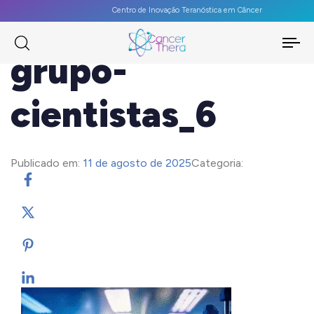
Centro de Inovação Teranóstica em Câncer
To
grupo-
na
cientistas_6
Publicado em:
11 de agosto de 2025
Categoria: