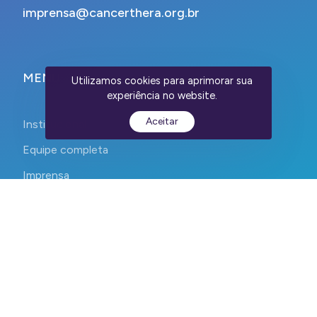
imprensa@cancerthera.org.br
MENU
Utilizamos cookies para aprimorar sua
experiência no website.
Aceitar
Institucional
Equipe completa
Imprensa
Contato
CEPID CancerThera 2023-2026. Todos os direitos reservados.
Devs:
WebContent