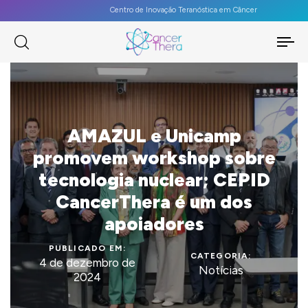
Centro de Inovação Teranóstica em Câncer
To
na
AMAZUL e Unicamp
promovem workshop sobre
tecnologia nuclear; CEPID
CancerThera é um dos
apoiadores
PUBLICADO EM:
CATEGORIA:
4 de dezembro de
Notícias
2024