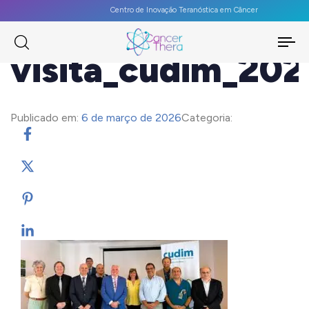
Centro de Inovação Teranóstica em Câncer
To
visita_cudim_202
na
Publicado em:
6 de março de 2026
Categoria: