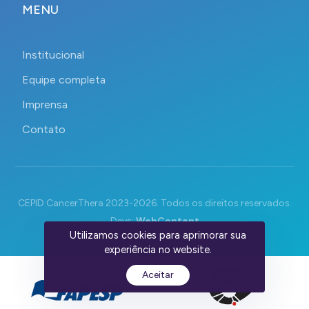
MENU
Institucional
Equipe completa
Imprensa
Contato
CEPID CancerThera 2023-2026. Todos os direitos reservados.
Devs:
WebContent
Utilizamos cookies para aprimorar sua
experiência no website.
Aceitar