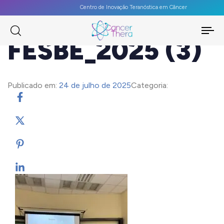
Centro de Inovação Teranóstica em Câncer
To
FESBE_2025 (3)
na
Publicado em:
24 de julho de 2025
Categoria: