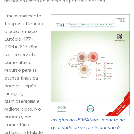
mil novos casos de câncer de próstata por ano.
Tradicionalmente,
terapias utilizando
o radiofármaco
Lutécio-177-
PSMA-617 têm
sido reservadas
como último
recurso para as
etapas finais da
doença – após
cirurgias,
quimioterapias e
radioterapias. No
entanto, em
Insights do PSMAfore: impacto na
comentário
qualidade de vida relacionada à
editorial intitulado