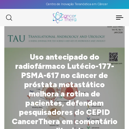
Centro de Inovação Teranóstica em Câncer
To
na
Uso antecipado do
radiofármaco Lutécio-177-
PSMA-617 no câncer de
próstata metastático
melhora a rotina de
pacientes, defendem
pesquisadores do CEPID
CancerThera em comentário