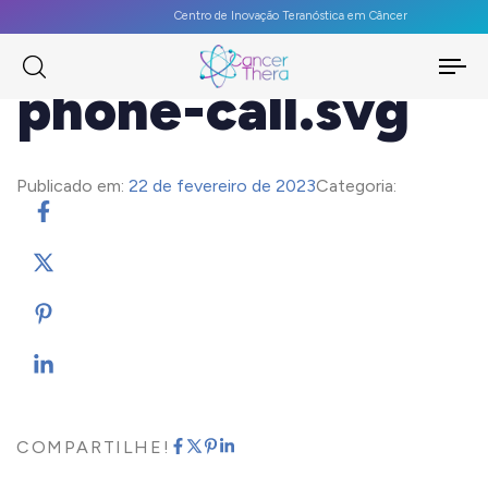
Centro de Inovação Teranóstica em Câncer
To
phone-call.svg
na
Publicado em:
22 de fevereiro de 2023
Categoria:
COMPARTILHE!