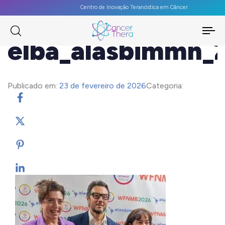
Centro de Inovação Teranóstica em Câncer
To
elba_alasbimmn_
na
Publicado em:
23 de fevereiro de 2026
Categoria: