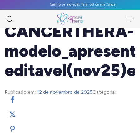
Centro de Inovação Teranóstica em Câncer
To
CANCERTHERA-
na
modelo_apresent
editavel(nov25)e
Publicado em:
12 de novembro de 2025
Categoria: