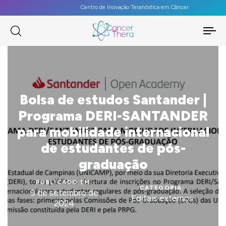
Centro de Inovação Teranóstica em Câncer
To
na
Bolsa de estudos Santander |
Programa DERI-SANTANDER
para mobilidade internacional
de estudantes de pós-
graduação
PUBLICADO EM:
CATEGORIA:
9 de setembro de
Editais externos
2024