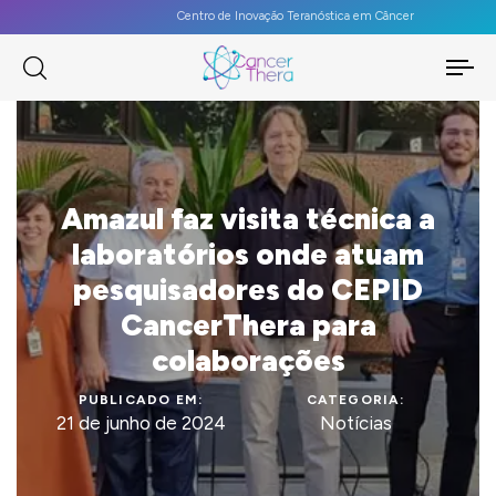
Centro de Inovação Teranóstica em Câncer
To
na
Amazul faz visita técnica a
laboratórios onde atuam
pesquisadores do CEPID
CancerThera para
colaborações
PUBLICADO EM:
CATEGORIA:
21 de junho de 2024
Notícias