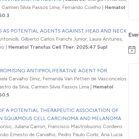
 Carmen Silvia Passos Lima, Fernando Coelho |
Hematol
60.3
 AS POTENTIAL AGENTS AGAINST HEAD AND NECK
Even
ntoniolli, Gilberto Carlos Franchi Junior, Laura Antunes,
ho |
Hematol Transfus Cell Ther. 2025;47 Supl
Notice
PROMISING ANTIPROLIFERATIVE AGENT FOR
bela Carvalho Diniz, Fernanda Van Petten de Vasconcelos
tro da Silva, Carmen Silvia Passos Lima |
Hematol
60.5
OF A POTENTIAL THERAPEUTIC ASSOCIATION OF
 IN SQUAMOUS CELL CARCINOMA AND MELANOMA
fonso, Juliana Carron, Francisco Mastrobuono Cordeiro
João Ernesto de Carvalho, Pedro Paulo Corbi, Ana Lucia