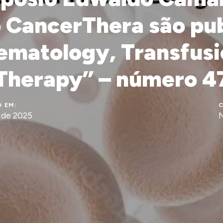
 CancerThera são pub
ematology, Transfusi
Therapy” – número 4
 EM:
C
l de 2025
N