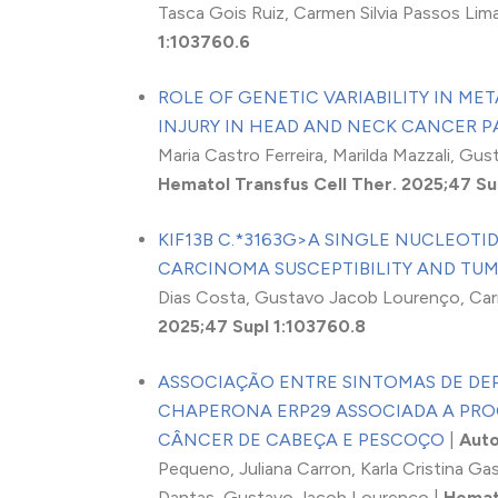
Tasca Gois Ruiz, Carmen Silvia Passos Lim
1:103760.6
ROLE OF GENETIC VARIABILITY IN ME
INJURY IN HEAD AND NECK CANCER P
Maria Castro Ferreira, Marilda Mazzali, Gu
Hematol Transfus Cell Ther. 2025;47 Su
KIF13B C.*3163G>A SINGLE NUCLEO
CARCINOMA SUSCEPTIBILITY AND TU
Dias Costa, Gustavo Jacob Lourenço, Carm
2025;47 Supl 1:103760.8
ASSOCIAÇÃO ENTRE SINTOMAS DE DE
CHAPERONA ERP29 ASSOCIADA A PRO
CÂNCER DE CABEÇA E PESCOÇO
|
Auto
Pequeno, Juliana Carron, Karla Cristina Ga
Dantas, Gustavo Jacob Lourenço |
Hemato