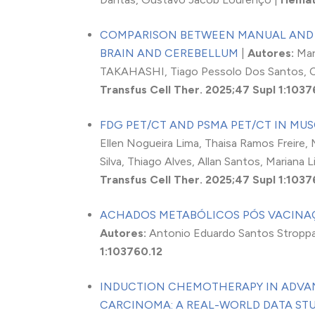
COMPARISON BETWEEN MANUAL AND 
BRAIN AND CEREBELLUM
|
Autores:
Mar
TAKAHASHI, Tiago Pessolo Dos Santos, C
Transfus Cell Ther. 2025;47 Supl 1:1037
FDG PET/CT AND PSMA PET/CT IN MU
Ellen Nogueira Lima, Thaisa Ramos Freire, 
Silva, Thiago Alves, Allan Santos, Mariana 
Transfus Cell Ther. 2025;47 Supl 1:1037
ACHADOS METABÓLICOS PÓS VACINAÇ
Autores:
Antonio Eduardo Santos Stropp
1:103760.12
INDUCTION CHEMOTHERAPY IN ADVA
CARCINOMA: A REAL-WORLD DATA ST