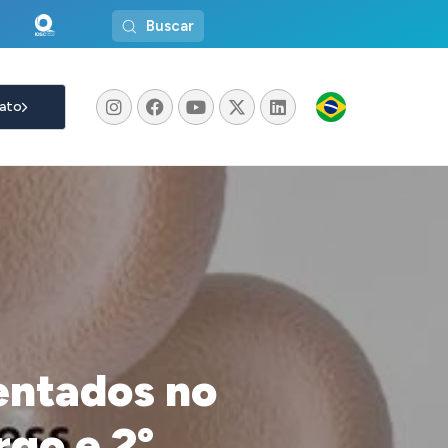
Buscar
ato
entados no
go e 2º