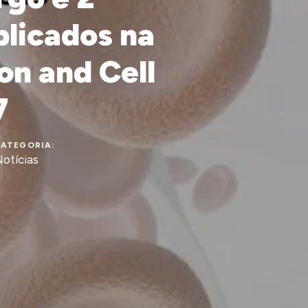
licados na
on and Cell
7
ATEGORIA:
otícias