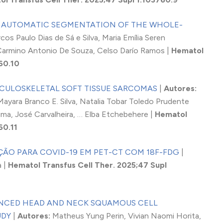
AUTOMATIC SEGMENTATION OF THE WHOLE-
cos Paulo Dias de Sá e Silva, Maria Emília Seren
armino Antonio De Souza, Celso Darío Ramos |
Hematol
60.10
SCULOSKELETAL SOFT TISSUE SARCOMAS
|
Autores:
Mayara Branco E. Silva, Natalia Tobar Toledo Prudente
Lima, José Carvalheira, … Elba Etchebehere |
Hematol
60.11
ÃO PARA COVID-19 EM PET-CT COM 18F-FDG
|
a |
Hematol Transfus Cell Ther. 2025;47 Supl
NCED HEAD AND NECK SQUAMOUS CELL
UDY
|
Autores:
Matheus Yung Perin, Vivian Naomi Horita,