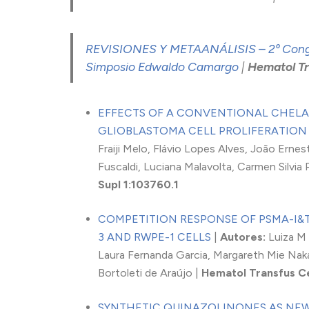
REVISIONES Y METAANÁLISIS – 2º Congr
Simposio Edwaldo Camargo
|
Hematol Tr
EFFECTS OF A CONVENTIONAL CHELA
GLIOBLASTOMA CELL PROLIFERATION
Fraiji Melo, Flávio Lopes Alves, João Erne
Fuscaldi, Luciana Malavolta, Carmen Silvia
Supl 1:103760.1
COMPETITION RESPONSE OF PSMA-I&T
3 AND RWPE-1 CELLS
|
Autores:
Luiza M B
Laura Fernanda Garcia, Margareth Mie Naka
Bortoleti de Araújo |
Hematol Transfus Ce
SYNTHETIC QUINAZOLINONES AS NE