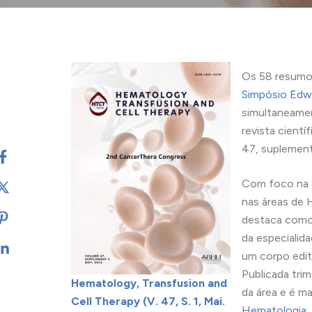
Os 58 resumos
Simpósio Edw
simultaneamen
revista cientí
47, suplement
Com foco na di
nas áreas de 
destaca como 
da especialida
um corpo edit
Publicada trim
Hematology, Transfusion and
da área e é m
Cell Therapy (V. 47, S. 1, Mai.
Hematologia, 