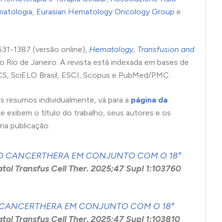
Ematologia
,
Eurasian Hematology Oncology Group
e
31-1387 (versão online),
Hematology, Transfusion and
o Rio de Janeiro. A revista está indexada em bases de
CS, SciELO Brasil, ESCI, Scopus e PubMed/PMC.
s resumos individualmente, vá para a
página da
que exibem o título do trabalho, seus autores e os
na publicação:
SO CANCERTHERA EM CONJUNTO COM O 18°
ol Transfus Cell Ther. 2025;47 Supl 1:103760
 CANCERTHERA EM CONJUNTO COM O 18°
ol Transfus Cell Ther. 2025;47 Supl 1:103810