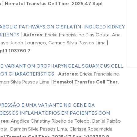
a |
Hematol Transfus Cell Ther. 2025;47 Supl
TABOLIC PATHWAYS ON CISPLATIN-INDUCED KIDNEY
ATIENTS
|
Autores:
Ericka Francislaine Dias Costa, Ana
stavo Jacob Lourenço, Carmen Silvia Passos Lima |
pl 1:103760.7
TIDE VARIANT ON OROPHARYNGEAL SQUAMOUS CELL
MOR CHARACTERISTICS
|
Autores:
Ericka Francislaine
en Silvia Passos Lima |
Hematol Transfus Cell Ther.
PRESSÃO E UMA VARIANTE NO GENE DA
CESSOS INFLAMATÓRIOS EM PACIENTES COM
res:
Angélica Christiny Ribeiro de Toledo, Daniel Paixão
spar, Carmen Silvia Passos Lima, Clarissa Rosalmeida
l Transfus Cell Ther. 2025;47 Supl 1:103760.9