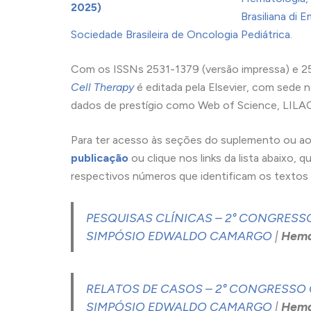
2025)
Brasiliana di 
Sociedade Brasileira de Oncologia Pediátrica
.
Com os ISSNs 2531-1379 (versão impressa) e 25
Cell Therapy
é editada pela Elsevier, com sede n
dados de prestígio como Web of Science, LILA
Para ter acesso às seções do suplemento ou ao
publ
icaçã
o
ou clique nos links da lista abaixo, 
respectivos números que identificam os textos 
PESQUISAS CLÍNICAS – 2° CONGRES
SIMPÓSIO EDWALDO CAMARGO
|
Hemat
RELATOS DE CASOS – 2° CONGRESSO
SIMPÓSIO EDWALDO CAMARGO
|
Hemat