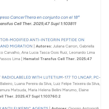
eso CancerThera en conjunto con el 18º
ansfus Cell Ther. 2025;47 Supl 1:103811
TOR-MODIFIED ANTI-INTEGRIN PEPTIDE ON
 AND MIGRATION
|
Autores:
Juliana Carron, Gabriella
sto Carvalho, Ana Lucia Tasca Gois Ruiz, Leonardo Lima
 Passos Lima |
Hematol Transfus Cell Ther. 2025;47
 RADIOLABELED WITH LUTETIUM-177 TO LNCAP, PC-
alieiro, Luana Pereira da Silva, Luiz Felipe Teixeira da Silva,
mura Matsuda, Maria Helena Bellini Marumo, Elaine
ll Ther. 2025;47 Supl 1:103760.2
W ANTILEUKEMIC AGENTS
|
Autores:
Giorgio Antoniolli,