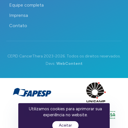
Equipe completa
Imprensa
Contato
CEPID CancerThera 2023-2026. Todos os direitos reservados.
Devs:
WebContent
Utilizamos cookies para aprimorar sua
experiência no website.
Aceitar